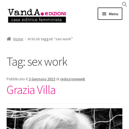
Vai
Vai
Menu
alla
al
navigazione
contenuto
LIBRI
Home
Articoli taggati “sex work”
EBOOK
Tag:
sex work
AUTRICI e AUTORI
EVENTI
Pubblicato il
3 Gennaio 2022
di
redazioneweb
Grazia Villa
RASSEGNA STAMPA
CHI SIAMO