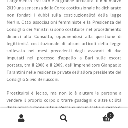
L’argomento trattato è di grande attualità. Il 6 di marzo
2019 una sentenza della Corte costituzionale ha dichiarato
non fondati i dubbi sulla costituzionalità della legge
Merlin. Otto associazioni femministe e la Presidenza del
Consiglio dei Ministri si sono costituite nel procedimento
dinanzi alla Consulta, opponendosi alla questione di
legittimità costituzionale di alcuni articoli della legge
sollevata nei mesi precedenti dagli avvocati di due
imputati nel processo d’appello a Bari sulle escort
portate, tra il 2008 e il 2009, dall’imprenditore Gianpaolo
Tarantini nelle residenze private dell’allora presidente del
Consiglio Silvio Berlusconi.
Prostituirsi è lecito, ma non lo è aiutare le persone a
vendere il proprio corpo o trarre guadagni o altre utilità
dalla prostituzione altrui. Resta quindi in Italia il reato di
sfruttamento della prostituzione messo in discussione da
0
chi pensa che una donna può decidere liberamente di
Cerca:
Cerca