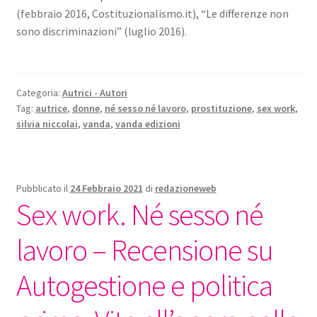
(febbraio 2016, Costituzionalismo.it), “Le differenze non
sono discriminazioni” (luglio 2016).
Categoria:
Autrici - Autori
Tag:
autrice
,
donne
,
né sesso né lavoro
,
prostituzione
,
sex work
,
silvia niccolai
,
vanda
,
vanda edizioni
Pubblicato il
24 Febbraio 2021
di
redazioneweb
Sex work. Né sesso né
lavoro – Recensione su
Autogestione e politica