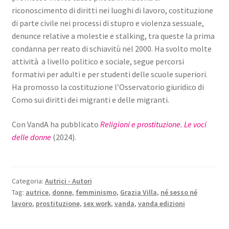
riconoscimento di diritti nei luoghi di lavoro, costituzione
di parte civile nei processi di stupro e violenza sessuale,
denunce relative a molestie e stalking, tra queste la prima
condanna per reato di schiavitù nel 2000. Ha svolto molte
attività a livello politico e sociale, segue percorsi
formativi per adulti e per studenti delle scuole superiori.
Ha promosso la costituzione l’Osservatorio giuridico di
Como sui diritti dei migranti e delle migranti.
Con VandA ha pubblicato
Religioni e prostituzione. Le voci
delle donne
(2024).
Categoria:
Autrici - Autori
Tag:
autrice
,
donne
,
femminismo
,
Grazia Villa
,
né sesso né
lavoro
,
prostituzione
,
sex work
,
vanda
,
vanda edizioni