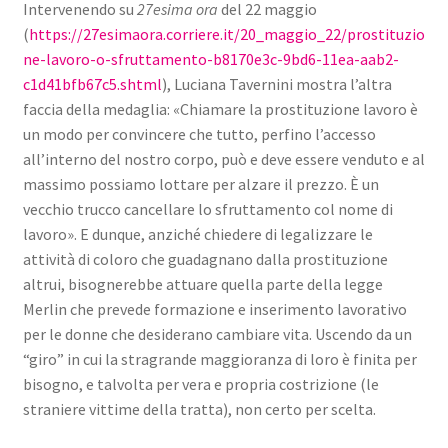
Intervenendo su
27esima ora
del 22 maggio
(
https://27esimaora.corriere.it/20_maggio_22/prostituzio
ne-lavoro-o-sfruttamento-b8170e3c-9bd6-11ea-aab2-
c1d41bfb67c5.shtml
), Luciana Tavernini mostra l’altra
faccia della medaglia: «Chiamare la prostituzione lavoro è
un modo per convincere che tutto, perfino l’accesso
all’interno del nostro corpo, può e deve essere venduto e al
massimo possiamo lottare per alzare il prezzo. È un
vecchio trucco cancellare lo sfruttamento col nome di
lavoro». E dunque, anziché chiedere di legalizzare le
attività di coloro che guadagnano dalla prostituzione
altrui, bisognerebbe attuare quella parte della legge
Merlin che prevede formazione e inserimento lavorativo
per le donne che desiderano cambiare vita. Uscendo da un
“giro” in cui la stragrande maggioranza di loro è finita per
bisogno, e talvolta per vera e propria costrizione (le
straniere vittime della tratta), non certo per scelta.