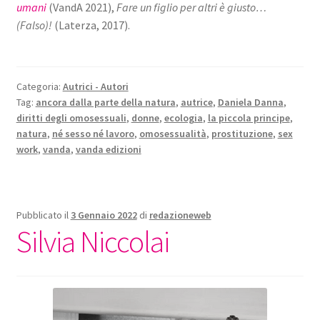
umani
(VandA 2021),
Fare un figlio per altri è giusto…
(Falso)!
(Laterza, 2017).
Categoria:
Autrici - Autori
Tag:
ancora dalla parte della natura
,
autrice
,
Daniela Danna
,
diritti degli omosessuali
,
donne
,
ecologia
,
la piccola principe
,
natura
,
né sesso né lavoro
,
omosessualità
,
prostituzione
,
sex
work
,
vanda
,
vanda edizioni
Pubblicato il
3 Gennaio 2022
di
redazioneweb
Silvia Niccolai