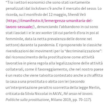
“Tra i settori economici che sono stati certamente
penalizzati dal
lockdown
c’è anche il mercato del sesso. Lo
ricorda, su
il manifesto
del 12 maggio, Shendi Veli
(
https://ilmanifesto.it/lemergenza-umanitaria-del-
lavoro-sessuale/
) , denunciando l’abbandono in cui sono
stati lasciati i e le
sex worker
(di cui parlerò d’ora in poi al
femminile, data la netta prevalenza delle donne nel
settore) durante la pandemia. E riproponendo le classiche
rivendicazioni dei movimenti per la “decriminalizzazione”:
dal riconoscimento della prostituzione come attività
lavorativa in piena regola alla legalizzazione delle attività
collaterali, come il favoreggiamento, che nel nostro paese
è un reato che viene talvolta contestato anche a chi affitta
la casa a una prostituta o abita con lei (secondo
un’interpretazione peraltro scorretta della legge Merlin,
criticata da Silvia Niccolai in AA.VV.,
Né sesso né lavoro.
Politiche sulla prostituzione
, Milano 2019, pp
.
70-117).