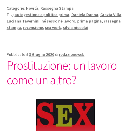
Categorie:
Novità
,
Rassegna Stampa
Tag:
autogestione e politica prima
,
Daniela Danna
,
Grazia Villa
,
Luciana Tavernini
,
né sesso né lavoro
,
prima pagina
,
rassegna
stampa
,
recensione
,
sex work
,
silvia niccolai
Pubblicato il
3 Giugno 2020
di
redazioneweb
Prostituzione: un lavoro
come un altro?