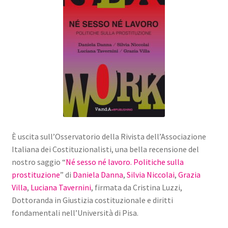
È uscita sull’Osservatorio della Rivista dell’Associazione
Italiana dei Costituzionalisti, una bella recensione del
nostro saggio “
Né sesso né lavoro. Politiche sulla
prostituzione
” di
Daniela Danna
,
Silvia Niccolai
,
Grazia
Villa
,
Luciana Tavernini
, firmata da Cristina Luzzi,
Dottoranda in Giustizia costituzionale e diritti
fondamentali nell’Università di Pisa.