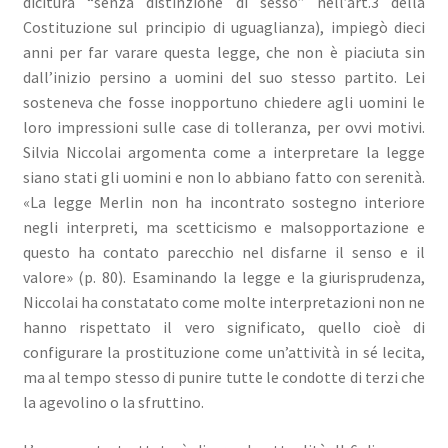
dicitura “senza distinzione di sesso” nell’art.3 della
Costituzione sul principio di uguaglianza), impiegò dieci
anni per far varare questa legge, che non è piaciuta sin
dall’inizio persino a uomini del suo stesso partito. Lei
sosteneva che fosse inopportuno chiedere agli uomini le
loro impressioni sulle case di tolleranza, per ovvi motivi.
Silvia Niccolai argomenta come a interpretare la legge
siano stati gli uomini e non lo abbiano fatto con serenità.
«La legge Merlin non ha incontrato sostegno interiore
negli interpreti, ma scetticismo e malsopportazione e
questo ha contato parecchio nel disfarne il senso e il
valore» (p. 80). Esaminando la legge e la giurisprudenza,
Niccolai ha constatato come molte interpretazioni non ne
hanno rispettato il vero significato, quello cioè di
configurare la prostituzione come un’attività in sé lecita,
ma al tempo stesso di punire tutte le condotte di terzi che
la agevolino o la sfruttino.