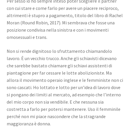
Per sesso io ho sempre inteso poter scegliere il partner
con cui stare e come farlo per avere un piacere reciproco,
altrimenti è stupro a pagamento, titolo del libro di Rachel
Moran (Round Robin, 2017). Mi sembrava che fosse una
posizione condivisa nella sinistra e con i movimenti
omosessuali e trans.
Non si rende dignitoso lo sfruttamento chiamandolo
lavoro. È un vecchio trucco. Anche gli schiavisti dicevano
che sarebbe bastato chiamare gli schiavi assistenti di
piantagione per far cessare le lotte abolizioniste. Ma
allora il movimento operaio inglese e le femministe non ci
sono cascati. Ho lottato e lotto per un’idea di lavoro dove
si pongano dei limiti al mercato, ad esempio che l’interno
del mio corpo non sia vendibile. E che nessuna sia
costretta a farlo per potersi mantenere. Uso il femminile
perché non mi piace nascondere che la stragrande
maggioranza è donna.