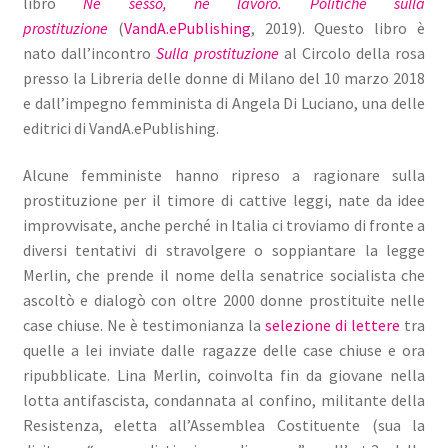
libro
Né sesso, né lavoro. Politiche sulla
prostituzione
(
VandA.ePublishing
, 2019). Questo libro è
nato dall’incontro
Sulla prostituzione
al Circolo della rosa
presso la Libreria delle donne di Milano del 10 marzo 2018
e dall’impegno femminista di Angela Di Luciano, una delle
editrici di VandA.ePublishing.
Alcune femministe hanno ripreso a ragionare sulla
prostituzione per il timore di cattive leggi, nate da idee
improvvisate, anche perché in Italia ci troviamo di fronte a
diversi tentativi di stravolgere o soppiantare la legge
Merlin, che prende il nome della senatrice socialista che
ascoltò e dialogò con oltre 2000 donne prostituite nelle
case chiuse. Ne è testimonianza la
selezione di lettere
tra
quelle a lei inviate dalle ragazze delle case chiuse e ora
ripubblicate. Lina Merlin, coinvolta fin da giovane nella
lotta antifascista, condannata al confino, militante della
Resistenza, eletta all’Assemblea Costituente (sua la