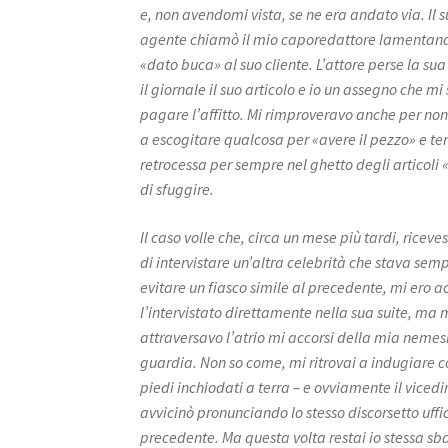
e, non avendomi vista, se ne era andato via. Il 
agente chiamò il mio caporedattore lamentan
«dato buca» al suo cliente. L’attore perse la sua
il giornale il suo articolo e io un assegno che mi
pagare l’affitto. Mi rimproveravo anche per non 
a escogitare qualcosa per «avere il pezzo» e te
retrocessa per sempre nel ghetto degli articoli 
di sfuggire.
Il caso volle che, circa un mese più tardi, riceves
di intervistare un’altra celebrità che stava sem
evitare un fiasco simile al precedente, mi ero 
l’intervistato direttamente nella sua suite, ma
attraversavo l’atrio mi accorsi della mia nemes
guardia. Non so come, mi ritrovai a indugiare c
piedi inchiodati a terra – e ovviamente il vicedir
avvicinò pronunciando lo stesso discorsetto uffic
precedente. Ma questa volta restai io stessa sba