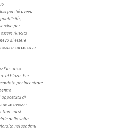
suo
dosi perché avevo
 pubblicità,
 serviva per
essere riuscita
mevo di essere
«rosa» a cui cercavo
si l’incarico
pre al Plaza. Per
accordata per incontrare
 mentre
i appostata di
ome se avessi i
ettore mi si
iale della volta
lordita nel sentirmi