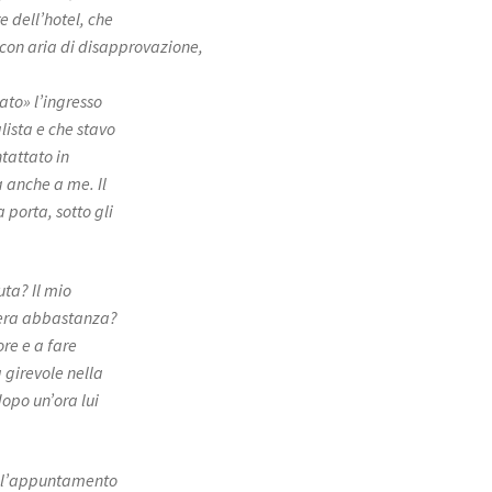
e dell’hotel, che
 con aria di disapprovazione,
ato» l’ingresso
alista e che stavo
tattato in
 anche a me. Il
porta, sotto gli
uta? Il mio
 era abbastanza?
ore e a fare
a girevole nella
dopo un’ora lui
 all’appuntamento