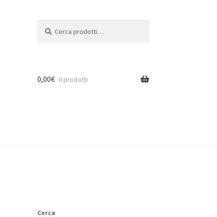
Cerca:
Cerca
0,00
€
0 prodotti
Cerca