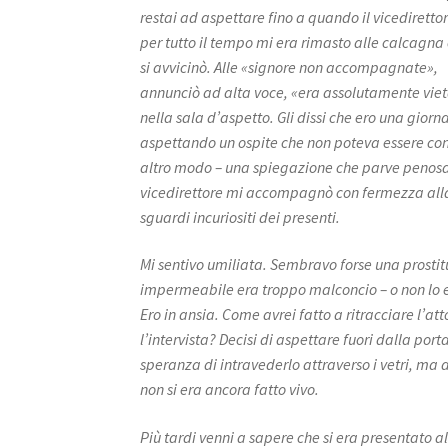
restai ad aspettare fino a quando il vicedirettor
per tutto il tempo mi era rimasto alle calcagna
si avvicinò. Alle «signore non accompagnate»,
annunciò ad alta voce, «era assolutamente viet
nella sala d’aspetto. Gli dissi che ero una giorn
aspettando un ospite che non poteva essere con
altro modo – una spiegazione che parve penosa
vicedirettore mi accompagnò con fermezza alla 
sguardi incuriositi dei presenti.
Mi sentivo umiliata. Sembravo forse una prostit
impermeabile era troppo malconcio – o non lo
Ero in ansia. Come avrei fatto a ritracciare l’att
l’intervista? Decisi di aspettare fuori dalla port
speranza di intravederlo attraverso i vetri, ma 
non si era ancora fatto vivo.
Più tardi venni a sapere che si era presentato