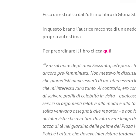
Ecco un estratto dall’ultimo libro di Gloria 
In questo brano l’autrice racconta di un ane
propria autostima.
Per preordinare il libro clicca
qui
!
❝
Era sul finire degli anni Sessanta, un’epoca c
ancora pre-femminista. Non mettevo in discussio
che giornalisti meno esperti di me ottenessero l
che mi interessavano tanto. Al contrario, ero co
di scrivere profili di celebrità in visita – qualco
servizi su argomenti relativi alla moda e alla f
solito venivano assegnati alle reporter – e non
un’intervista che avrebbe dovuto avere luogo d
tazza di tè nel giardino delle palme del Plaza H
Poiché l’attore che dovevo intervistare tardava