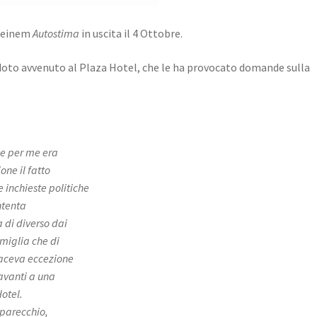
Steinem
Autostima
in uscita il 4 Ottobre.
ddoto avvenuto al Plaza Hotel, che le ha provocato domande sulla
he per me era
ne il fatto
e inchieste politiche
ntenta
sa di diverso dai
amiglia che di
 faceva eccezione
avanti a una
otel.
 parecchio,