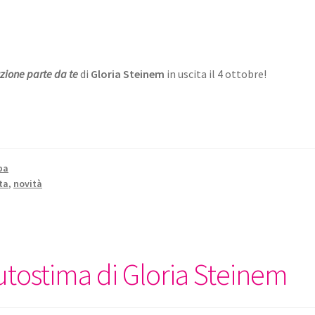
uzione parte da te
di
Gloria Steinem
in uscita il 4 ottobre!
pa
ta
,
novità
utostima di Gloria Steinem