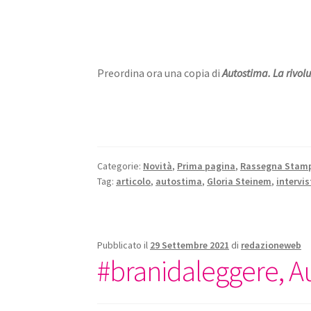
Preordina ora una copia di
Autostima. La rivol
Categorie:
Novità
,
Prima pagina
,
Rassegna Stam
Tag:
articolo
,
autostima
,
Gloria Steinem
,
intervis
Pubblicato il
29 Settembre 2021
di
redazioneweb
#branidaleggere, A